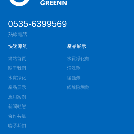
0535-6399569
熱線電話
快速導航
產品展示
網站首頁
水質凈化劑
關于我們
清洗劑
水質凈化
緩蝕劑
產品展示
鍋爐除垢劑
應用案例
新聞動態
合作共贏
聯系我們