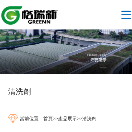
網
站
關
首
于
水
頁
我
質
產
們
凈
品
應
化
展
用
新
示
案
聞
合
清洗劑
例
動
作
聯
態
共
系
當前位置：
首頁
>>
產品展示
>>
清洗劑
贏
我