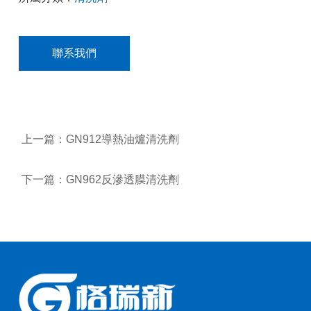
聯系我們
上一篇：
GN912導熱油爐清洗劑
下一篇：
GN962反滲透膜清洗劑