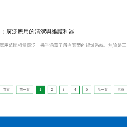
劑：廣泛應用的清潔與維護利器
應用范圍相當廣泛，幾乎涵蓋了所有類型的鍋爐系統。無論是工業
首頁
前一頁
1
2
3
4
5
后一頁
尾頁