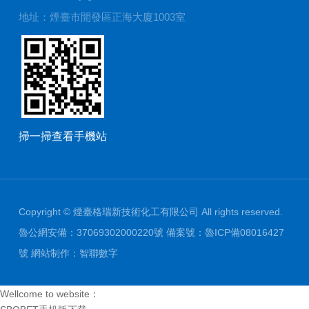
地址：煙臺市開發區正海大廈1003室
掃一掃查看手機站
Copyright © 煙臺格瑞新技術化工有限公司 All rights reserved.
魯公網安備：37069302000220號 備案號：魯ICP備08016427
號
網站制作
：
智聯數字
Wellcome to website：