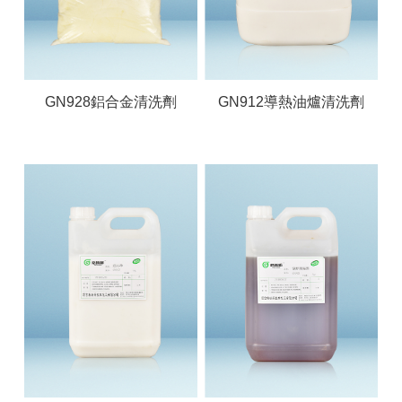
GN928鋁合金清洗劑
GN912導熱油爐清洗劑