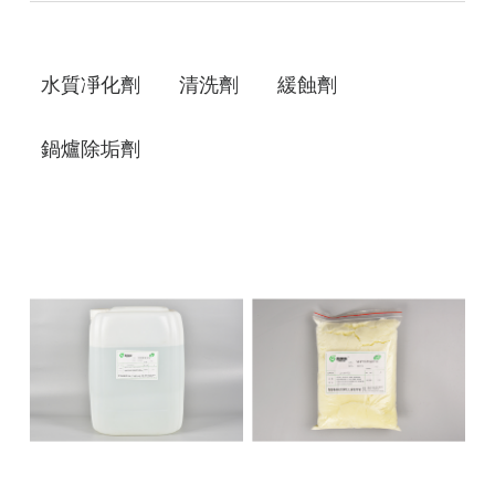
們
水質凈化劑
清洗劑
緩蝕劑
鍋爐除垢劑