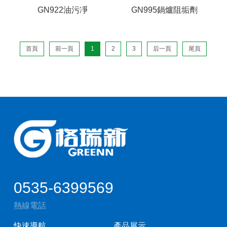
GN922油污凈
GN995鍋爐阻垢劑
首頁
前一頁
1
2
3
后一頁
尾頁
0535-6399569
熱線電話
快速導航
產品展示