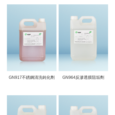
GN917不銹鋼清洗鈍化劑
GN964反滲透膜阻垢劑