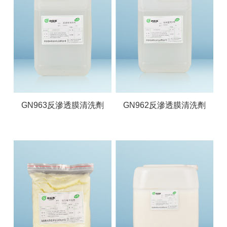
GN963反滲透膜清洗劑
GN962反滲透膜清洗劑