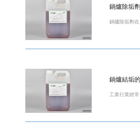
鍋爐除垢
鍋爐除垢劑在
鍋爐結垢
工業行業經常