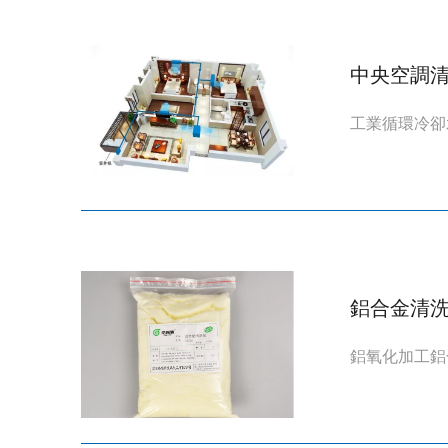
中央空調
工業循環冷卻
鋁合金清
鋁氧化加工鋁