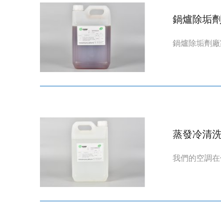
鍋爐除垢
鍋爐除垢劑廠
蒸發冷清
我們的空調在