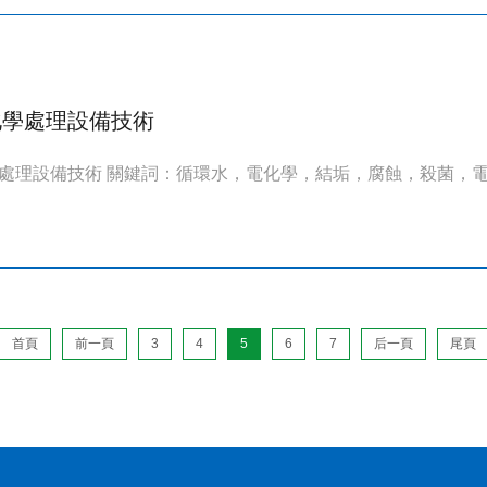
化學處理設備技術
處理設備技術 關鍵詞：循環水，電化學，結垢，腐蝕，殺菌，電極 
首頁
前一頁
3
4
5
6
7
后一頁
尾頁