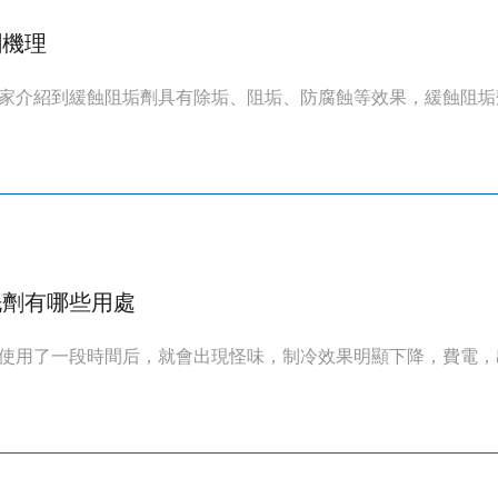
劑機理
家介紹到緩蝕阻垢劑具有除垢、阻垢、防腐蝕等效果，緩蝕阻垢劑
洗劑有哪些用處
使用了一段時間后，就會出現怪味，制冷效果明顯下降，費電，出