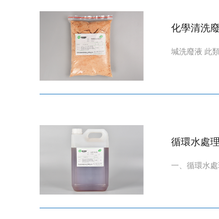
化學清洗
堿洗廢液 此
循環水處
一、循環水處